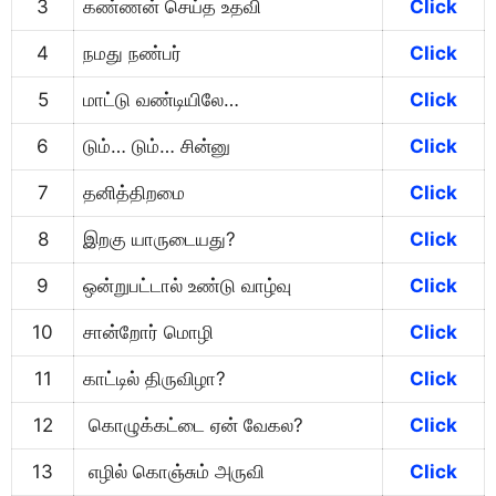
3
கண்ணன் செய்த உதவி
Click
4
நமது நண்பர்
Click
5
மாட்டு வண்டியிலே…
Click
6
டும்… டும்… சின்னு
Click
7
தனித்திறமை
Click
8
இறகு யாருடையது?
Click
9
ஒன்றுபட்டால் உண்டு வாழ்வு
Click
10
சான்றோர் மொழி
Click
11
காட்டில் திருவிழா?
Click
12
கொழுக்கட்டை ஏன் வேகல?
Click
13
எழில் கொஞ்சும் அருவி
Click