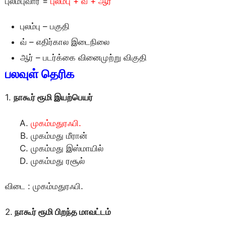
புலம்புவார் =
புலம்பு + வ் + ஆர்
புலம்பு – பகுதி
வ் – எதிர்கால இடைநிலை
ஆர் – படர்க்கை வினைமுற்று விகுதி
பலவுள் தெரிக
1.
நாகூர் ரூமி இயற்பெயர்
முகம்மதுரஃபி.
முகம்மது மீரான்
முகம்மது இஸ்மாயில்
முகம்மது ரசூல்
விடை : முகம்மதுரஃபி.
2.
நாகூர் ரூமி பிறந்த மாவட்டம்