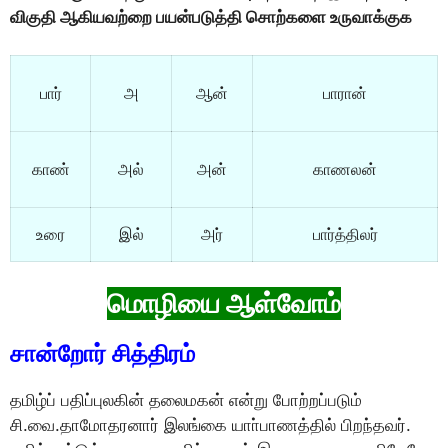
விகுதி ஆகியவற்றை பயன்படுத்தி சொற்களை உருவாக்குக
பார்
அ
ஆன்
பாரான்
காண்
அல்
அன்
காணலன்
உரை
இல்
அர்
பார்த்திலர்
மொழியை ஆள்வோம்
சான்றோர் சித்திரம்
தமிழ்ப் பதிப்புலகின் தலைமகன் என்று போற்றப்படும்
சி.வை.தாமோதரனார் இலங்கை யாா்பாணத்தில் பிறந்தவர்.