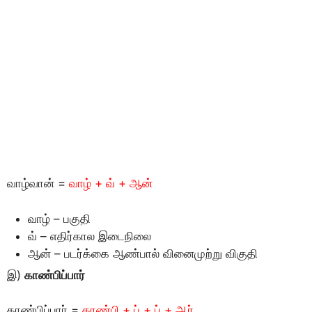
வாழ்வான் =
வாழ் + வ் + ஆன்
வாழ் – பகுதி
வ் – எதிர்கால இடைநிலை
ஆன் – படர்க்கை ஆண்பால் வினைமுற்று விகுதி
இ)
காண்பிப்பார்
காண்பிப்பார் =
காண்பி + ப் + ப் + ஆர்