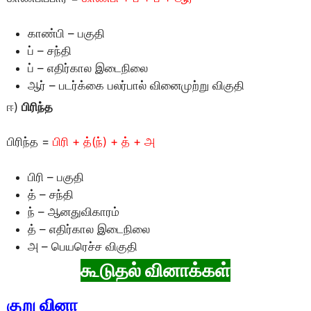
காண்பி – பகுதி
ப் – சந்தி
ப் – எதிர்கால இடைநிலை
ஆர் – படர்க்கை பலர்பால் வினைமுற்று விகுதி
ஈ)
பிரிந்த
பிரிந்த =
பிரி + த்(ந்) + த் + அ
பிரி – பகுதி
த் – சந்தி
ந் – ஆனதுவிகாரம்
த் – எதிர்கால இடைநிலை
அ – பெயரெச்ச விகுதி
கூடுதல் வினாக்கள்
குறு வினா