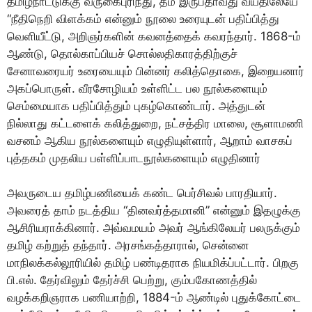
தமிழ்நாட்டுக்கு வருகைபுரிந்து, தம் இருபதாவது வயதிலேயே
“நீதிநெறி விளக்கம் என்னும் நூலை உரையுடன் பதிப்பித்து
வெளியீட்டு, அறிஞர்களின் கவனத்தைக் கவரந்தார். 1868-ம்
ஆண்டு, தொல்காப்பியச் சொல்லதிகாரத்திற்குச்
சேனாவரையர் உரையையும் பின்னர் கலித்தொகை, இறையனார்
அகப்பொருள். வீரசோழியம் உள்ளிட்ட பல நூல்களையும்
செம்மையாக பதிப்பித்தும் புகழ்கொண்டார். அத்துடன்
நில்லாது கட்டளைக் கலித்துறை, நட்சத்திர மாலை, சூளாமணி
வசனம் ஆகிய நூல்களையும் எழுதியுள்ளார், ஆறாம் வாசகப்
புத்தகம் முதலிய பள்ளிப்பாடநூல்களையும் எழுதினார்
அவருடைய தமிழ்பணியைக் கண்ட பெர்சிவல் பாரதியார்.
அவரைத் தாம் நடத்திய “தினவர்த்தமானி” என்னும் இதழுக்கு
ஆசிரியராக்கினார். அவ்வமயம் அவர் ஆங்கிலேயர் பலருக்கும்
தமிழ் கற்றுத் தந்தார். அரசங்கத்தாரால், சென்னை
மாநிலக்கல்லூரியில் தமிழ் பண்டிதராக நியமிக்ப்பட்டார். பிறகு
பி.எல். தேர்விலும் தேர்ச்சி பெற்று, கும்பகோணத்தில்
வழக்கறிஞராக பணியாற்றி, 1884-ம் ஆண்டில் புதுக்கோட்டை