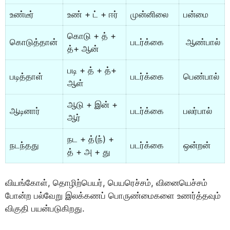
உண்டீர்
உண் + ட் + ஈர்
முன்னிலை
பன்மை
கொடு + த் +
கொடுத்தான்
படர்க்கை
ஆண்பால்
த்+ ஆன்
படி + த் + த்+
படித்தாள்
படர்க்கை
பெண்பால்
ஆள்
ஆடு + இன் +
ஆடினார்
படர்க்கை
பலர்பால்
ஆர்
நட + த்(ந்) +
நடந்தது
படர்க்கை
ஒன்றன்
த் + அ + து
வியங்கோள், தொழிற்பெயர், பெயரெச்சம், வினையெச்சம்
போன்ற பல்வேறு இலக்கணப் பொருண்மைகளை உணர்த்தவும்
விகுதி பயன்படுகிறது.