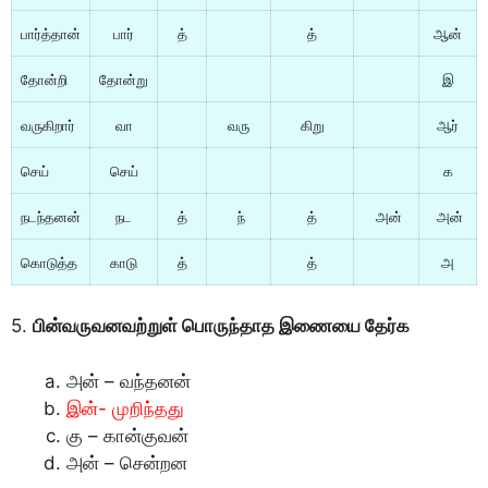
பார்த்தான்
பார்
த்
த்
ஆன்
தோன்றி
தோன்று
இ
வருகிறார்
வா
வரு
கிறு
ஆர்
செய்
செய்
க
நடந்தனன்
நட
த்
ந்
த்
அன்
அன்
கொடுத்த
காடு
த்
த்
அ
5.
பின்வருவனவற்றுள் பொருந்தாத இணையை தேர்க
அன் – வந்தனன்
இன்- முறிந்தது
கு – கான்குவன்
அன் – சென்றன