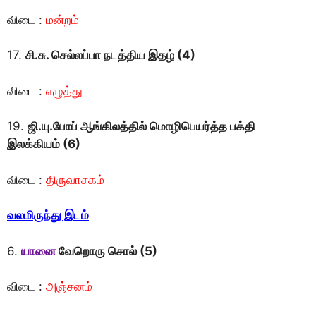
விடை :
மன்றம்
17.
சி.சு. செல்லப்பா நடத்திய இதழ் (4)
விடை :
எழுத்து
19.
ஜி.யு.போப் ஆங்கிலத்தில் மொழிபெயர்த்த பக்தி
இலக்கியம் (6)
விடை :
திருவாசகம்
வலமிருந்து இடம்
6.
யானை
வேறொரு சொல் (5)
விடை :
அஞ்சனம்