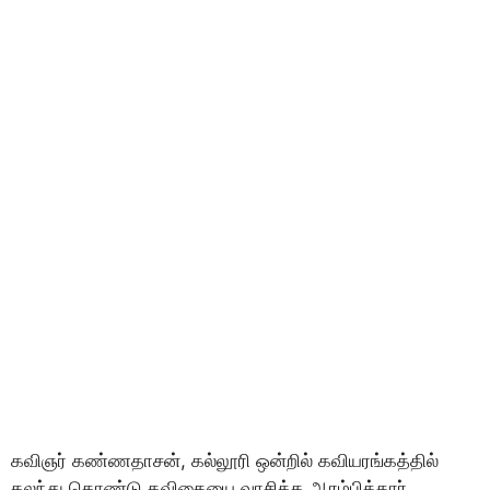
கவிஞர் கண்ணதாசன், கல்லூரி ஒன்றில் கவியரங்கத்தில்
கலந்து கொண்டு கவிதையை வாசிக்க ஆரம்பித்தார்.