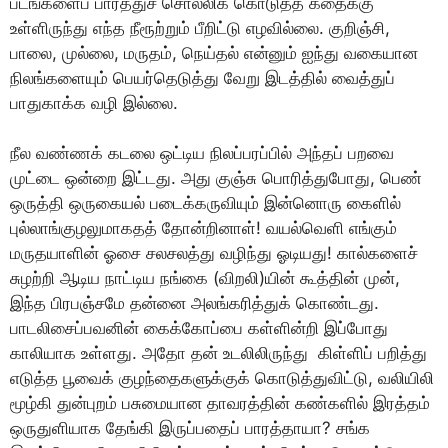
படங்களைப் பார்ததுச் சொல்லிக் கொடுத்த கதைக்கு
உள்ளிருந்து எந்த நீரூற்றும் பீறிட்டு எழவில்லை. குறிஞ்சி,
பாலை, முல்லை, மருதம், நெய்தல் என்னும் ஐந்து வகையான
நிலங்களையும் பெயர்தெடுத்து வேறு இடத்தில் வைத்துப்
பாதுகாக்க வழி இல்லை.
நீல வண்ணக் கடலை ஒட்டிய நிலப்பரப்பில் அந்தப் பறவை
முட்டை ஒன்றை இட்டது. அது குஞ்சு பொரித்துபோது, பெண்
ஒருத்தி ஒருகையல் படைக்கருவியும் இன்னொரு கைளில்
புல்லாங்குழலுமாகதத் தோன்றினாள்! வயல்வெளி எங்கும்
மருதயாளின் ஓசை சலசலத்து வழிந்து ஓடியது! கால்களைச்
சுழற்றி ஆடிய நாட்டிய நங்கை (விறலி)யின் கூத்தின் முன்,
இந்த பிரபஞ்சமே தன்னை அலங்கரித்துக் கொண்டது.
பாடலிசைப்பவனின் கைக்கோப்பை கள்ளின்றி இப்போது
காலியாக உள்ளது. அதோ தன் உடலிலிருந்து கிள்ளிப் பறித்து
எடுத்த பூவைக் குழந்தைகளுக்குக் கொடுத்துவிட்டு, வலியிலி
மூழ்கி துன்புறம் பசுமையான தாவரத்தின் கண்களில் இரத்தம்
ஒருதுளியாக தேங்கி இருப்பதைப் பாரத்தாயா? சங்க