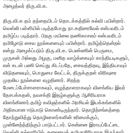
அழைத்வர் திரு.வி.க.
திரு.வி.க தம் தந்தையிடம் தொடக்கத்தில் கல்வி பயின்றார்.
வெஸ்லி பள்ளியில் படித்தபோது நா.கதிரைவேல் என்பவரிடம்
தமிழ்ப்ப படித்தார். பிறகு மயிலை தணிகாசலம் என்பவரிடம்
தமிழோடு சைவ நூல்களையும் பயின்றார். தமிழ்த்தென்றல்
என்று அழைக்ப்படும் திரு.வி.க. பெண்ணின் பெருமை,
முருகன் அல்லது அழகு, மனித வாழ்க்கையும் காந்தியடிகளும்,
என் கடன் பணி செய்து கிடப்பதே, சைவத்திறவு, இந்தியாவும்
விடுதலையும், பொதுமை வேட்டல், திருக்குறள் விரிவுரை
முதலிய நூல்களை எழுதினார். சிறந்த
மேடைப்பேச்சாளராகவும், எழுத்தாளராகவும் விளங்கிய இவர்
தேசபக்கதன், நவசக்தி இதழ்களுக்கு ஆசிரியராக
விளங்கினார்.தமிழ் கவிஞர்களில் அரசியல் இயக்கங்களில்
அதிகமான ஈடுபாடு கொண்டிருந்தார். தொழிற்சங்கத்தை
தோற்றுவித்து தொழிலாளர்களின் உரிமைக்கும்,
முன்னேற்த்திற்கும் பாடுபட்டார். சென்னை இராயப்பேட்டை
வெஸ்லி கல்லூரியில் தலைமைத் தமிழாசிரியராக இருந்தார்.