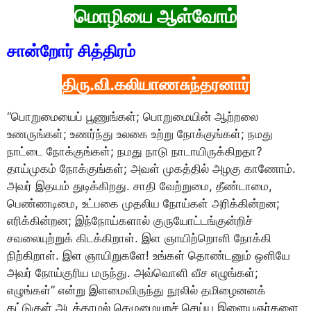
மொழியை ஆள்வோம்
சான்றோர் சித்திரம்
திரு.வி.கலியாணசுந்தரனார்
“பொறுமையைப் பூணுங்கள்; பொறுமையின் ஆற்றலை
உணருங்கள்; உணர்ந்து உலகை உற்று நோக்குங்கள்; நமது
நாட்டை நோக்குங்கள்; நமது நாடு நாடாயிருக்கிறதா?
தாய்முகம் நோக்குங்கள்; அவள் முகத்தில் அழகு காணோம்.
அவர் இதயம் துடிக்கிறது. சாதி வேற்றுமை, தீண்டாமை,
பெண்ணடிமை, உட்பகை முதலிய நோய்கள் அரிக்கின்றன;
எரிக்கின்றன; இந்நோய்களால் குருயோட்டங்குன்றிச்
சவலையுற்றுக் கிடக்கிறாள். இள ஞாயிற்றொளி நோக்கி
நிற்கிறாள். இள ஞாயிறுகளே! உங்கள் தொண்டனும் ஒளியே
அவர் நோய்குரிய மருந்து. அவ்வொளி வீச எழுங்கள்;
எழுங்கள்” என்று இளமைவிருந்து நூலில் தமிழைனனக்
கட்டுகுள் அடக்காமல் செழுமையுறச் செய்ய இளையஞர்களை