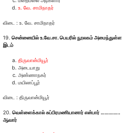
மறைமலை அடிகளார்
உ. வே. சாமிநாதர்
விடை : உ. வே. சாமிநாதர்
19.
சென்னையில் உ.வே.சா. பெயரில் நூலகம் அமைந்துள்ள
இடம்
திருவான்மியூர்
அடையாறு
அண்ணாநகர்
மயிலாப்பூர்
விடை : திருவான்மியூர்
20.
வெள்ளைக்கால் சுப்பிரமணியானார் என்பார் …………..
ஆவார்