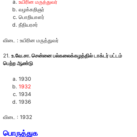
உயிரின மருத்துவர்
வழக்கறிஞர்
பொறியாளர்
நீதியரசர்
விடை : உயிரின மருத்துவர்
21.
உ.வே.சா. சென்னை பல்கலைக்கழத்தில் டாக்டர் பட்டம்
பெற்ற ஆண்டு
1930
1932
1934
1936
விடை : 1932
பொருத்துக