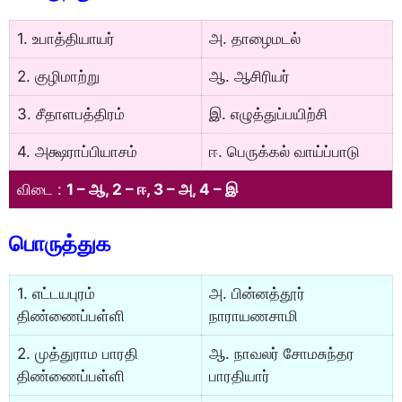
1. உபாத்தியாயர்
அ. தாழைமடல்
2. குழிமாற்று
ஆ. ஆசிரியர்
3. சீதாளபத்திரம்
இ. எழுத்துப்பயிற்சி
4. அக்ஷராப்பியாசம்
ஈ. பெருக்கல் வாய்ப்பாடு
விடை :
1 – ஆ, 2 – ஈ, 3 – அ, 4 – இ
பொருத்துக
1. எட்டயபுரம்
அ. பின்னத்தூர்
திண்ணைப்பள்ளி
நாராயணசாமி
2. முத்துராம பாரதி
ஆ. நாவலர் சோமசுந்தர
திண்ணைப்பள்ளி
பாரதியார்