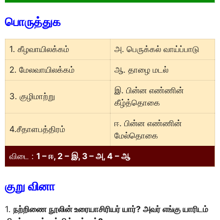
பொருத்துக
1. கீழவாயிலக்கம்
அ. பெருக்கல் வாய்ப்பாடு
2. மேலவாயிலக்கம்
ஆ. தாழை மடல்
இ. பின்ன எண்ணின்
3. குழிமாற்று
கீழ்த்தொகை
ஈ. பின்ன எண்ணின்
4.சீதாளபத்திரம்
மேல்தொகை
விடை :
1 – ஈ, 2 – இ, 3 – அ, 4 – ஆ
குறு வினா
1.
நற்றிணை நூலின் உரையாசிரியர் யார்? அவர் எங்கு யாரிடம்