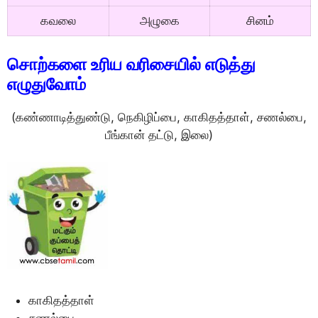
கவலை
அழுகை
சினம்
சொற்களை உரிய வரிசையில் எடுத்து
எழுதுவோம்
(கண்ணாடித்துண்டு, நெகிழிப்பை, காகிதத்தாள், சணல்பை,
பீங்கான் தட்டு, இலை)
காகிதத்தாள்