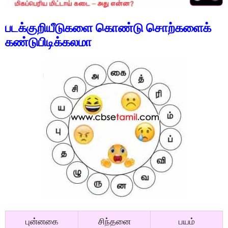
படக்குறியீடுகளை கொண்டு சொற்களைக்
கண்டுபிடிக்கலமா
புன்னகை
சிந்தனை
பயம்