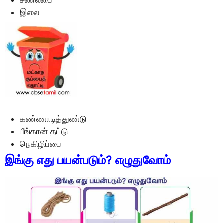
சணல்பை
இலை
கண்ணாடித்துண்டு
பீங்கான் தட்டு
நெகிழிப்பை
இங்கு எது பயன்படும்? எழுதுவோம்