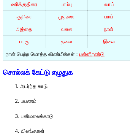
வரிக்குதிரை
பாம்பு
வாய்
குதிரை
முதலை
பாய்
அத்தை
வலை
நாள்
படகு
தலை
இலை
நான் பெற்ற மொத்த விண்மீன்கள் :
பன்னிரண்டு
சொல்லக் கேட்டு எழுதுக
1. அடர்ந்த காடு
2. பயணம்
3. பனிமலைக்காடு
4. விலங்குகள்