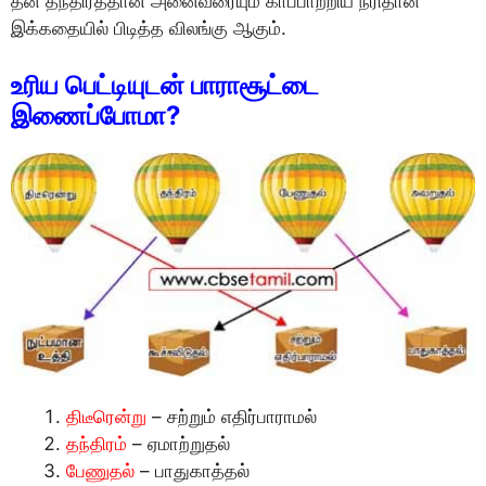
தன் தந்திரத்தான் அனைவரையும் காப்பாற்றிய நரிதான்
இக்கதையில் பிடித்த விலங்கு ஆகும்.
உரிய பெட்டியுடன் பாராசூட்டை
இணைப்போமா?
திடீரென்று
– சற்றும் எதிர்பாராமல்
தந்திரம்
– ஏமாற்றுதல்
பேணுதல்
– பாதுகாத்தல்