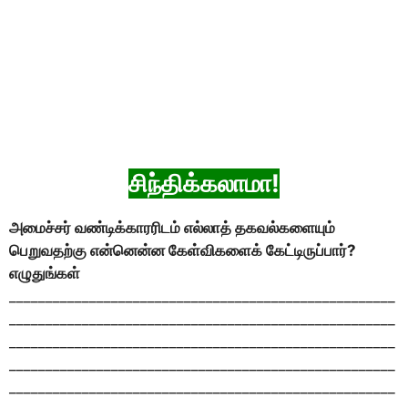
சிந்திக்கலாமா!
அமைச்சர் வண்டிக்காரரிடம் எல்லாத் தகவல்களையும்
பெறுவதற்கு என்னென்ன கேள்விகளைக் கேட்டிருப்பார்?
எழுதுங்கள்
_____________________________________________________
_____________________________________________________
_____________________________________________________
_____________________________________________________
_____________________________________________________