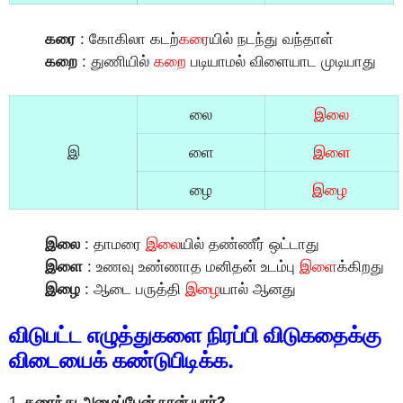
கரை
: கோகிலா கடற்
கரை
யில் நடந்து வந்தாள்
கறை
: துணியில்
கறை
படியாமல் விளையாட முடியாது
லை
இலை
இ
ளை
இளை
ழை
இழை
இலை
: தாமரை
இலை
யில் தண்ணீர் ஒட்டாது
இளை
: உணவு உண்ணாத மனிதன் உடம்பு
இளை
க்கிறது
இழை
: ஆடை பருத்தி
இழை
யால் ஆனது
விடுபட்ட எழுத்துகளை நிரப்பி விடுகதைக்கு
விடையைக் கண்டுபிடிக்க.
1.
கரைந்து அழைப்பேன் நான் யார்?