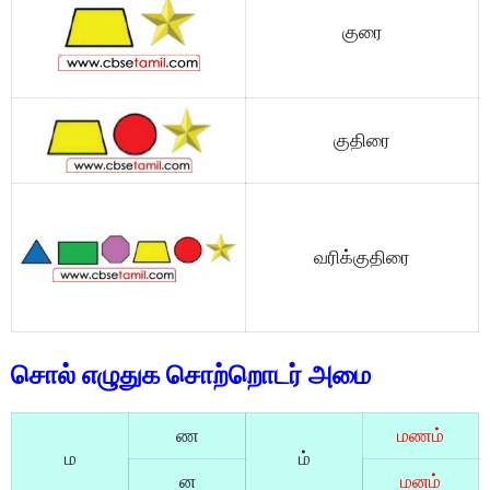
குரை
குதிரை
வரிக்குதிரை
சொல் எழுதுக சொற்றொடர் அமை
ண
மணம்
ம
ம்
ன
மனம்