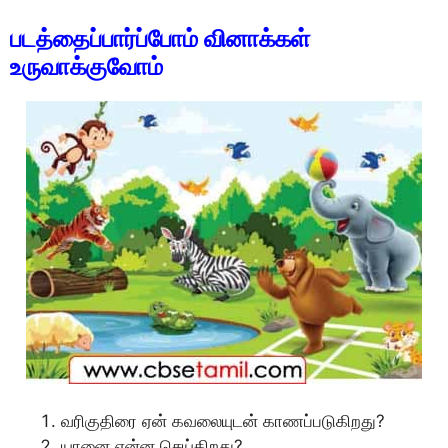
படத்தைப்பார்ப்போம் வினாக்கள்
உருவாக்குவோம்
வரிகுதிரை ஏன் கவலையுடன் காணப்படுகிறது?
யானை என்ன செய்கிறது?