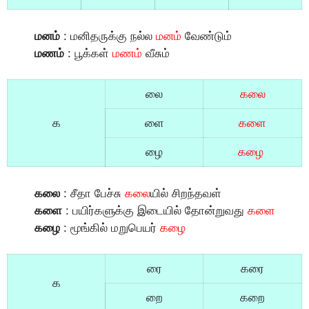
மனம்
: மனிதருக்கு நல்ல
மனம்
வேண்டும்
மணம்
: பூக்கள்
மணம்
வீசும்
லை
கலை
க
ளை
களை
ழை
கழை
கலை
: சீதா பேச்சு
கலை
யில் சிறந்தவள்
களை
: பயிர்களுக்கு இடையில் தோன்றுவது
களை
கழை
: மூங்கில் மறுபெயர்
கழை
ரை
கரை
க
றை
கறை