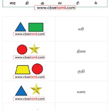
வரி
திரை
குதி
வரை