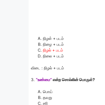
நிழள் + படம்
நிழை + படம்
நிழல் + படம்
நிலை + படம்
விடை : நிழல் + படம்
3.
“உண்மை”
என்ற சொல்லின் பொருள்?
பொய்
தவறு
சரி