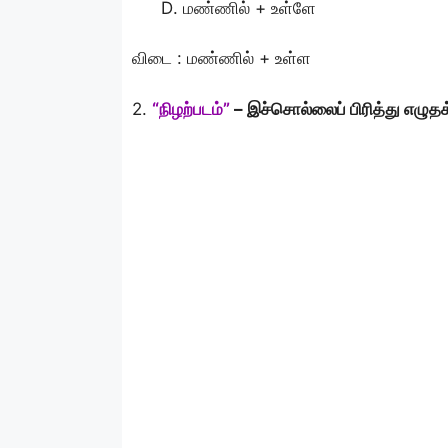
மண்ணில் + உள்ளே
விடை : மண்ணில் + உள்ள
2.
“நிழற்படம்”
– இச்சொல்லைப் பிரித்து எழுதக