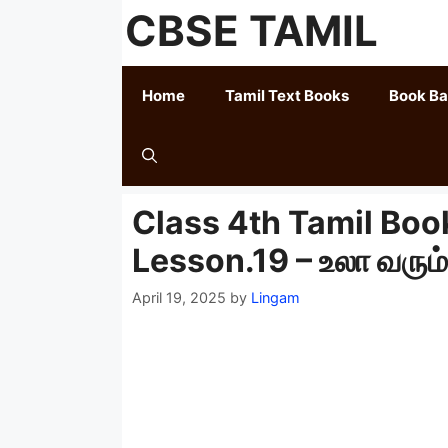
Skip
CBSE TAMIL
to
content
Home
Tamil Text Books
Book B
Class 4th Tamil Book
Lesson.19 – உலா வரும
April 19, 2025
by
Lingam