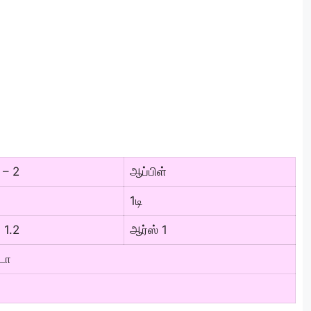
 – 2
ஆப்பிள்
1டி
 1.2
ஆர்ஸ் 1
டா