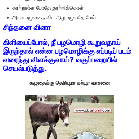
காற்றுள்ள போதே தூற்றிக்கொள்
அகல உழுவதை விட ஆழ உழுவதே மேல்
சிந்தனை வினா
கிளியைப்போல், நீ பழமொழி கூறுவதாய்
இருந்தால் என்ன பழமொழிக்கு எப்படிப் படம்
வரைந்து விளக்குவாய்? வகுப்பறையில்
செயல்படுத்து.
கழுதைக்கு தெரியுமா கற்பூர வாசனை