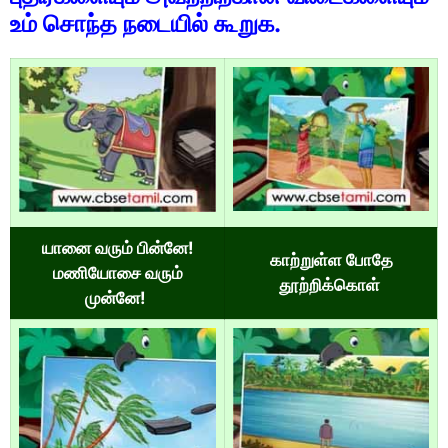
உம் சொந்த நடையில் கூறுக.
யானை வரும் பின்னே!
காற்றுள்ள போதே
மணியோசை வரும்
தூற்றிக்கொள்
முன்னே!