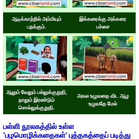
ஆடிக்காற்றில் அம்மியும்
இக்கரைக்கு அக்கரை
பறக்கும்.
பச்சை
ஆலும் வேலும் பல்லுக்குறுதி,
அகல உழுவதை விட ஆழ
நாலும் இரண்டும்
உழுவதே மேல்
சொல்லுக்குறுதி.
பள்ளி நூலகத்தில் உள்ள
‘பழமொழிக்கதைகள்’ புத்தகத்தைப் படித்து