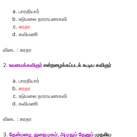
பாரதியார்
உடுமலை நாராயணகவி
சுரதா
கவிமணி
விடை : சுரதா
2.
உவமைக்கவிஞர்
என்றழைக்கப்படக் கூடிய கவிஞர்
பாரதியார்
சுரதா
உடுமலை நாராயணகவி
கவிமணி
விடை : சுரதா
3.
தேன்மழை, துறைமுகம், அமுதும் தேனும்
முதலிய