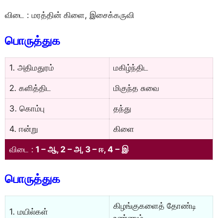
விடை : மரத்தின் கிளை, இசைக்கருவி
பொருத்துக
1. அதிமதுரம்
மகிழ்ந்திட
2. களித்திட
மிகுந்த சுவை
3. கொம்பு
தந்து
4. ஈன்று
கிளை
விடை :
1 – ஆ, 2 – அ, 3 – ஈ, 4 – இ
பொருத்துக
கிழங்குகளைத் தோண்டி
1. மயில்கள்