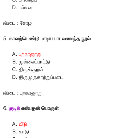
பல்லவ
விடை : சோழ
5.
காவற்பெண்டு பாடிய பாடலமைந்த நூல்
புறநானூறு
முல்லைப்பாட்டு
திருக்குறள்
திருமுருகாற்றுப்படை
விடை : புறநானூறு
6.
குடில்
என்பதன் பொருள்
வீடு
காடு