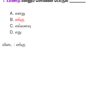
1.
யாண்டு
என்னும் சொல்லின் பொருள் ________
எனது
எங்கு
எவ்வளவு
எது
விடை : எங்கு