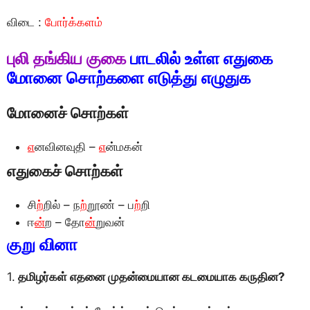
விடை :
போர்க்களம்
புலி தங்கிய குகை
பாடலில் உள்ள எதுகை
மோனை சொற்களை எடுத்து எழுதுக
மோனைச் சொற்கள்
எ
னவினவுதி –
எ
ன்மகன்
எதுகைச் சொற்கள்
சி
ற்
றில் – ந
ற்
றூண் – ப
ற்
றி
ஈ
ன்
ற – தோ
ன்
றுவன்
குறு வினா
1.
தமிழர்கள் எதனை முதன்மையான கடமையாக கருதின?