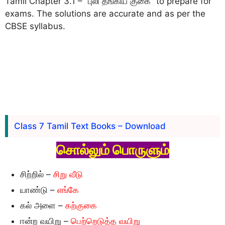
Tamil Chapter 3.1 – “புலி தங்கிய குகை” to prepare for
exams. The solutions are accurate and as per the
CBSE syllabus.
Class 7 Tamil Text Books – Download
சொல்லும் பொருளும்
சிற்றில் –
சிறு வீடு
யாண்டு –
எங்கே
கல் அளை –
கற்குகை
ஈன்ற வயிறு –
பெற்றெடுத்த வயிறு