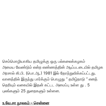
செம்மொழியாகிய தமிழுக்கு ஒரு பல்கலைக்கழகம்
அமைய வேண்டும் என்ற எண்ணத்தின் அடிப்படடையில் தமிழக
அரசால் கி.பி. (பொ.ஆ.) 1981 இல் தோற்றுவிக்கப்பட்டது.
வானத்தில் இருந்து பார்க்கும் பொழுது “ தமிழ்நாடு “ எனத்
தெரியும் வகையில் இதன் கட்டட அமைப்பு உள்ள து . 5
புலங்களும் 25 துறைகளும் உள்ளன.
உ.வே.சா நூலகம் – சென்னை