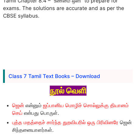
Tamil Chapter 8.4 – “உண்மை ஒளி” to prepare for
exams. The solutions are accurate and as per the
CBSE syllabus.
Class 7 Tamil Text Books – Download
நூல் வெளி
ஜென்
என்னும்
ஜப்பானிய மொழிச் சொல்லுக்கு தியானம்
செய்
என்பது பொருள்.
புத்த மதத்தைச் சார்ந்த துறவியரில் ஒரு பிரிவினரே
ஜென்
சிந்தனையாளர்கள்.