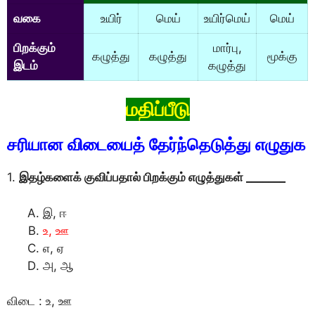
வகை
உயிர்
மெய்
உயிர்மெய்
மெய்
பிறக்கும்
மார்பு,
கழுத்து
கழுத்து
மூக்கு
இடம்
கழுத்து
மதிப்பீடு
சரியான விடையைத் தேர்ந்தெடுத்து எழுதுக
1.
இதழ்களைக் குவிப்பதால் பிறக்கும் எழுத்துகள் _______
இ, ஈ
உ, ஊ
எ, ஏ
அ, ஆ
விடை : உ, ஊ