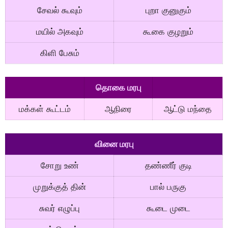
சேவல் கூவும்
புறா குனுகும்
மயில் அகவும்
கூகை குழறும்
கிளி பேசும்
தொகை மரபு
மக்கள் கூட்டம்
ஆநிரை
ஆட்டு மந்தை
வினை மரபு
சோறு உண்
தண்ணீர் குடி
முறுக்குத் தின்
பால் பருகு
சுவர் எழுப்பு
கூடை முடை