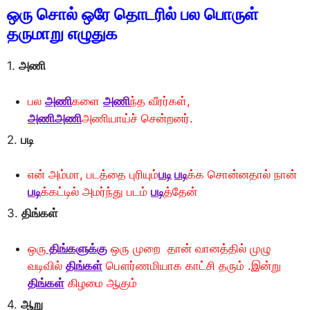
ஒரு சொல் ஒரே தொடரில் பல பொருள்
தருமாறு எழுதுக
1.
அணி
பல
அணி
களை
அணி
ந்த வீரர்கள்,
அணி
அணி
அணியாய்ச் சென்றனர்.
2.
படி
என் அம்மா, படத்தை புரியும்
படி
படி
க்க சொன்னதால் நான்
படி
க்கட்டில் அமர்ந்து படம்
படி
த்தேன்
3.
திங்கள்
ஒரு
திங்களுக்கு
ஒரு முறை தான் வானத்தில் முழு
வடிவில்
திங்கள்
பௌர்ணமியாக காட்சி தரும் .இன்று
திங்கள்
கிழமை ஆகும்
4.
ஆறு