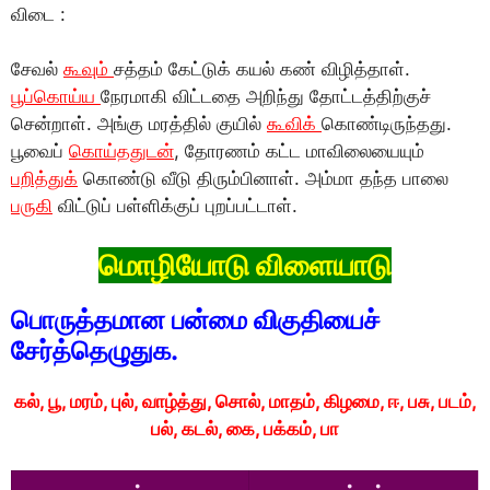
விடை :
சேவல்
கூவும்
சத்தம் கேட்டுக் கயல் கண் விழித்தாள்.
பூப்கொய்ய
நேரமாகி விட்டதை அறிந்து தோட்டத்திற்குச்
சென்றாள். அங்கு மரத்தில் குயில்
கூவிக்
கொண்டிருந்தது.
பூவைப்
கொய்ததுடன்
, தோரணம் கட்ட மாவிலையையும்
பறித்துக்
கொண்டு வீடு திரும்பினாள். அம்மா தந்த பாலை
பருகி
விட்டுப் பள்ளிக்குப் புறப்பட்டாள்.
மொழியோடு விளையாடு
பொருத்தமான பன்மை விகுதியைச்
சேர்த்தெழுதுக.
கல், பூ, மரம், புல், வாழ்த்து, சொல், மாதம், கிழமை, ஈ, பசு, படம்,
பல், கடல், கை, பக்கம், பா