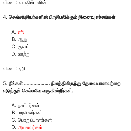
விடை : வாஷிங்டனின்
4.
செவ்சந்தியர்களின் பிரதிபலிக்கும் நினைவு எச்சங்கள்
ஏரி
ஆறு
குளம்
ஊற்று
விடை : ஏரி
5.
நீங்கள் ………………. நிலத்திலிருந்து தேவையானவற்றை
எடுத்துச் செல்லவே வருகின்றீர்கள்.
நண்பர்கள்
உறவினர்கள்
பொறுப்பாளர்கள்
அயலவர்கள்