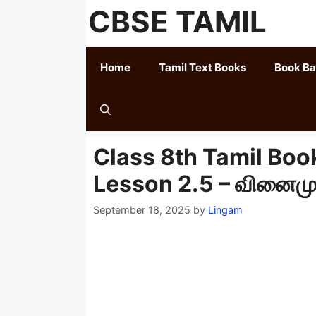
Skip
CBSE TAMIL
to
content
Home
Tamil Text Books
Book B
Class 8th Tamil Book
Lesson 2.5 – வினைமுற
September 18, 2025
by
Lingam