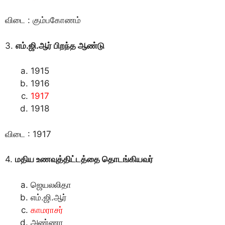
விடை : கும்பகோணம்
3.
எம்.ஜி.ஆர் பிறந்த ஆண்டு
1915
1916
1917
1918
விடை : 1917
4.
மதிய உணவுத்திட்டத்தை தொடங்கியவர்
ஜெயலலிதா
எம்.ஜி.ஆர்
காமராசர்
அண்ணா