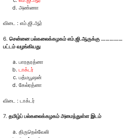
அண்ணா
விடை : எம்.ஜி.ஆர்
6.
சென்னை பல்கலைக்கழகம் எம்.ஜி.ஆருக்கு ……………
பட்டம் வழங்கியது
பாரதரத்னா
டாக்டர்
பத்மபூஷன்
கேல்ரத்னா
விடை : டாக்டர்
7.
தமிழ்ப் பல்கலைக்கழகம் அமைந்துள்ள இடம்
திருநெல்வேலி