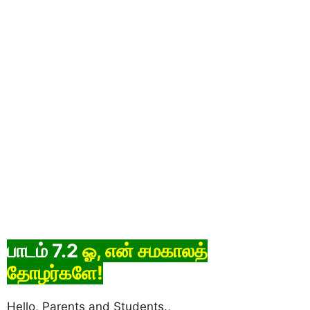
பாடம் 7.2
ஓ, என் சமகாலத்
தாேழர்களே!
Hello, Parents and Students.,