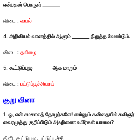
என்பதன் பொருள் _______
விடை :
வயல்
4.
அறிவியல் வானத்தில் ஆளும் _______ நிறுத்த வேண்டும்.
விடை :
தமிழை
5.
கூட்டுப்புழு _______ ஆக மாறும்
விடை :
பட்டுப்பூச்சியாய்
குறு வினா
1.
ஓ, என் சமகாலத் தாேழர்களே! என்னும் கவிதையில் கவிஞர்
வைரமுத்து குறிப்பிடும் அஃறிணை உயிர்கள் யாவை?
கிளி, கூட்டுபுழு, பட்டுப்பூச்சி