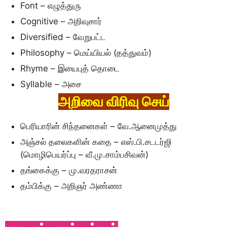
Font – எழுத்துரு
Cognitive – அறிவுசார்
Diversified – வேறுபட்ட
Philosophy – மெய்யியல் (தத்துவம்)
Rhyme – இயைபுத் தொடை
Syllable – அசை
அறிவை விரிவு செய்
பெரியாரின் சிந்தனைகள் – வே.ஆனைமுத்து
அஞ்சல் தலைகளின் கதை – எஸ்.பி.சடடர்ஜி
(மொழிபெயர்ப்பு – வீ.மு.சாம்பசிவன்)
தங்கைக்கு – மு.வரதராசன்
தம்பிக்கு – அறிஞர் அண்ணா