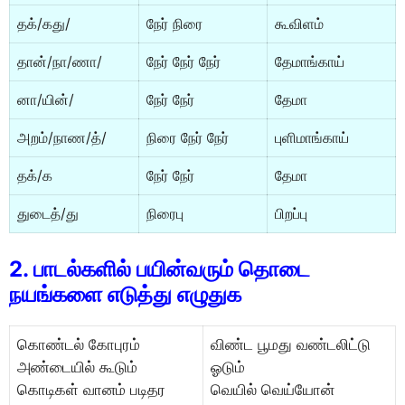
தக்/கது/
நேர் நிரை
கூவிளம்
தான்/நா/ணா/
நேர் நேர் நேர்
தேமாங்காய்
னா/யின்/
நேர் நேர்
தேமா
அறம்/நாண/த்/
நிரை நேர் நேர்
புளிமாங்காய்
தக்/க
நேர் நேர்
தேமா
துடைத்/து
நிரைபு
பிறப்பு
2. பாடல்களில் பயின்வரும் தாெடை
நயங்களை எடுத்து எழுதுக
காெண்டல் காேபுரம்
விண்ட பூமது வண்டலிட்டு
அண்டையில் கூடும்
ஓடும்
காெடிகள் வானம் படிதர
வெயில் வெய்யாேன்