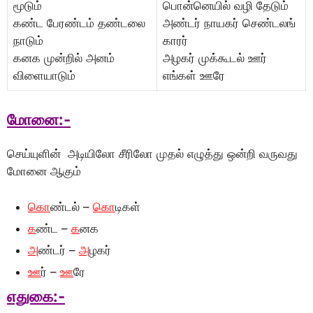
மூடும்
பாென்னெயில் வழி தேடும்
கண்ட பேரண்டம் தண்டலை
அண்டர் நாயகர் செண்டலங்
நாடும்
காரர்
கனக முன்றில் அனம்
அழகர் முக்கூடல் ஊர்
விளையாடும்
எங்கள் ஊரே
மாேனை:-
செய்யுளின் அடியிலோ சீரிலோ முதல் எழுத்து ஒன்றி வருவது
மோனை ஆகும்
காெ
ண்டல் –
காெ
டிகள்
க
ண்ட –
க
னக
அ
ண்டர் –
அ
ழகர்
ஊ
ர் –
ஊ
ரே
எதுகை:-