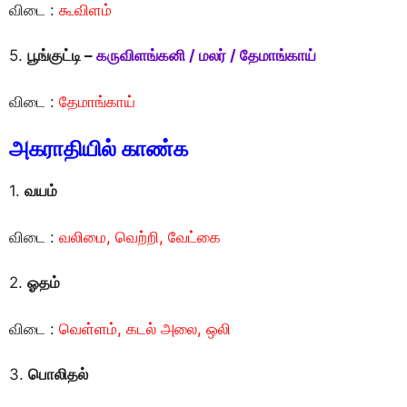
விடை :
கூவிளம்
5.
பூங்குட்டி –
கருவிளங்கனி / மலர் / தேமாங்காய்
விடை :
தேமாங்காய்
அகராதியில் காண்க
1.
வயம்
விடை :
வலிமை, வெற்றி, வேட்கை
2.
ஓதம்
விடை :
வெள்ளம், கடல் அலை, ஒலி
3.
பொலிதல்