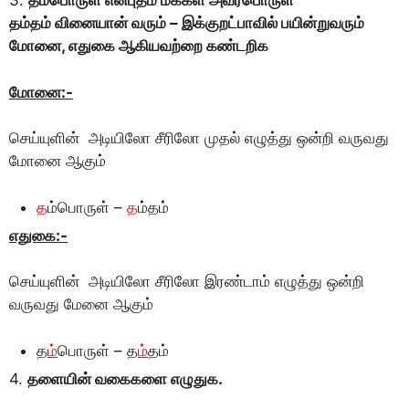
3.
தம்பொருள் என்புதம் மக்கள் அவர்பொருள்
தம்தம் வினையான் வரும் – இக்குறட்பாவில் பயின்றுவரும்
மோனை, எதுகை ஆகியவற்றை கண்டறிக
மாேனை:-
செய்யுளின் அடியிலோ சீரிலோ முதல் எழுத்து ஒன்றி வருவது
மோனை ஆகும்
த
ம்பொருள் –
த
ம்தம்
எதுகை:-
செய்யுளின் அடியிலோ சீரிலோ இரண்டாம் எழுத்து ஒன்றி
வருவது மேனை ஆகும்
த
ம்
பொருள் – த
ம்
தம்
4.
தளையின் வகைகளை எழுதுக.