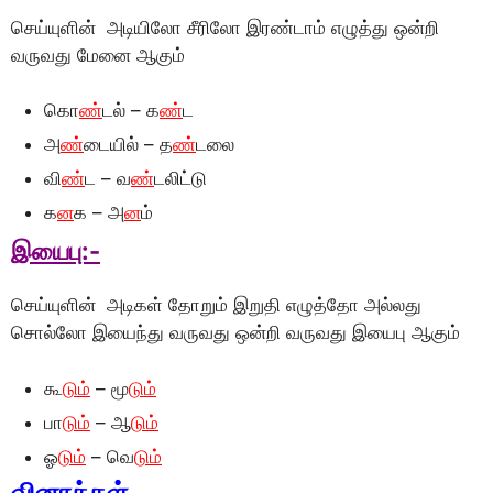
செய்யுளின் அடியிலோ சீரிலோ இரண்டாம் எழுத்து ஒன்றி
வருவது மேனை ஆகும்
காெ
ண்
டல் – க
ண்
ட
அ
ண்
டையில் – த
ண்
டலை
வி
ண்
ட – வ
ண்
டலிட்டு
க
ன
க – அ
ன
ம்
இயைபு:-
செய்யுளின் அடிகள் தோறும் இறுதி எழுத்தோ அல்லது
சொல்லோ இயைந்து வருவது ஒன்றி வருவது இயைபு ஆகும்
கூ
டும்
– மூ
டும்
பா
டும்
– ஆ
டும்
ஓ
டும்
– வெ
டும்
வினாக்கள்