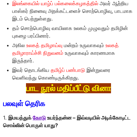
இலங்கையில் யாழ்ப் பல்கலைக்கழகத்தில்
அவர் ஆற்றிய
பாஸ்கர் நினைவு அறக்கட்டளைச் சொற்பொழிவு, பாடமாக
இடம் பெற்றுள்ளது.
தம் சொற்பொழிவு வாயிலாக உலகம் முழுவதும் தமிழின்
புகழை பரப்பினார்.
அகில
உலகத் தமிழாய்வு
மன்றம் உருவாகவும்
உலகத்
தமிழாராய்ச்சி நிறுவனம்
உருவாகவும் காரணமாக
இருந்தார்.
இவர் தொடங்கிய
தமிழ்ப் பண்பாடு
இன்றுவரை
வெளிவந்து கொண்டிருக்கிறது.
பாட நூல் மதிப்பீட்டு வினா
பலவுள் தெரிக
1.
இமயத்துக்
கோடு
உயர்ந்தன்ன – இவ்வடியில் அடிக்கோடிட்ட
சொல்லின் பொருள் யாது?