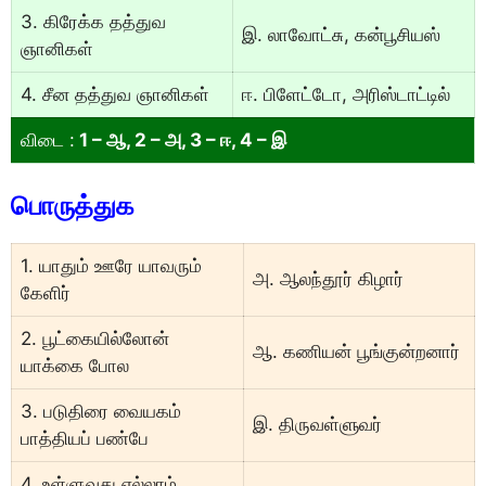
3. கிரேக்க தத்துவ
இ. லாவோட்சு, கன்பூசியஸ்
ஞானிகள்
4. சீன தத்துவ ஞானிகள்
ஈ. பிளேட்டோ, அரிஸ்டாட்டில்
விடை :
1 – ஆ, 2 – அ, 3 – ஈ, 4 – இ
பொருத்துக
1. யாதும் ஊரே யாவரும்
அ. ஆலந்தூர் கிழார்
கேளிர்
2. பூட்கையில்லோன்
ஆ. கணியன் பூங்குன்றனார்
யாக்கை போல
3. படுதிரை வையகம்
இ. திருவள்ளுவர்
பாத்தியப் பண்பே
4. உள்ளுவது எல்லாம்