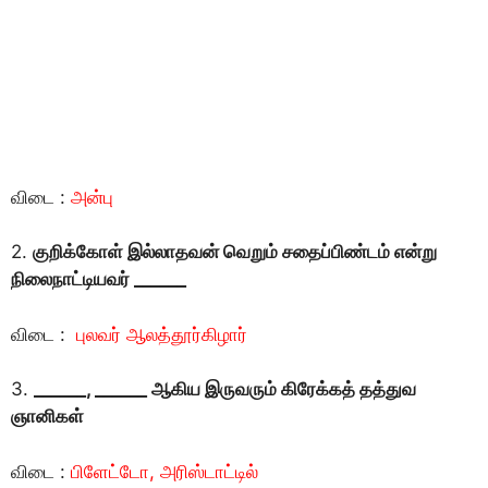
விடை :
அன்பு
2.
குறிக்கோள் இல்லாதவன் வெறும் சதைப்பிண்டம் என்று
நிலைநாட்டியவர் ______
விடை :
புலவர் ஆலத்தூர்கிழார்
3.
______
, ______ ஆகிய இருவரும் கிரேக்கத் தத்துவ
ஞானிகள்
விடை :
பிளேட்டோ, அரிஸ்டாட்டில்