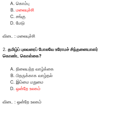
கொம்பு
மலையுச்சி
சங்கு
மேடு
விடை : மலையுச்சி
2.
தமிழ்ப் புலவரைப் போலவே உரோமச் சிந்தனையாளர்
கொண்ட கொள்கை?
நிலையற்ற வாழ்க்கை
பிறருக்காக வாழ்தல்
இம்மை மறுமை
ஒன்றே உலகம்
விடை : ஒன்றே உலகம்